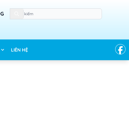
Search
NG
LIÊN HỆ
y