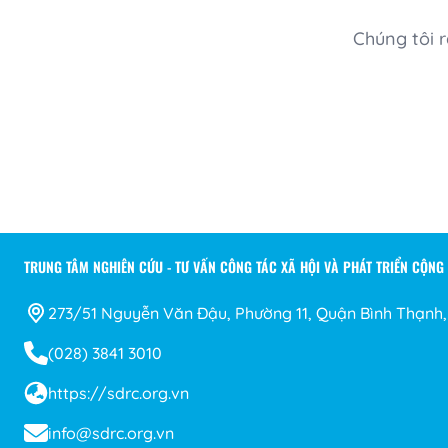
Chúng tôi r
TRUNG TÂM NGHIÊN CỨU - TƯ VẤN CÔNG TÁC XÃ HỘI VÀ PHÁT TRIỂN CỘNG
273/51 Nguyễn Văn Đậu, Phường 11, Quận Bình Thạnh
(028) 3841 3010
https://sdrc.org.vn
info@sdrc.org.vn