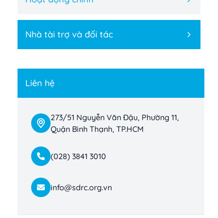
Nhà tài trợ và đối tác
Liên hệ
273/51 Nguyễn Văn Đậu, Phường 11,
Quận Bình Thạnh, TP.HCM
(028) 3841 3010
info@sdrc.org.vn