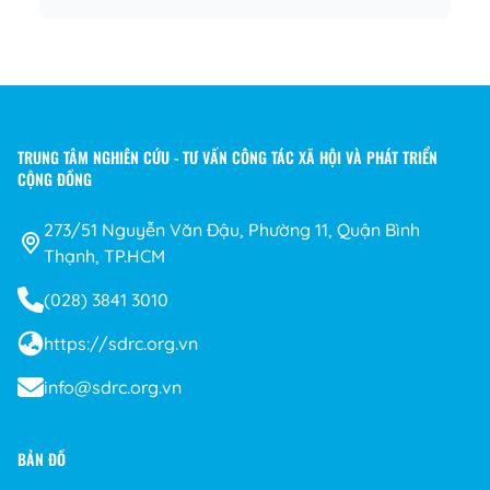
TRUNG TÂM NGHIÊN CỨU - TƯ VẤN CÔNG TÁC XÃ HỘI VÀ PHÁT TRIỂN
CỘNG ĐỒNG
273/51 Nguyễn Văn Đậu, Phường 11, Quận Bình
Thạnh, TP.HCM
(028) 3841 3010
https://sdrc.org.vn
info@sdrc.org.vn
BẢN ĐỒ