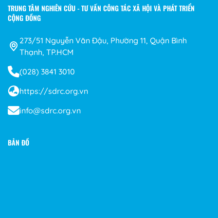
TRUNG TÂM NGHIÊN CỨU - TƯ VẤN CÔNG TÁC XÃ HỘI VÀ PHÁT TRIỂN
CỘNG ĐỒNG
273/51 Nguyễn Văn Đậu, Phường 11, Quận Bình
Thạnh, TP.HCM
(028) 3841 3010
https://sdrc.org.vn
info@sdrc.org.vn
BẢN ĐỒ