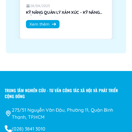
28/04/2025
KỸ NĂNG QUẢN LÝ XẢM XÚC - KỸ NĂNG
Kỹ
HIỂU ĐỂ THƯƠNG
bư
Xem thêm
TRUNG TÂM NGHIÊN CỨU - TƯ VẤN CÔNG TÁC XÃ HỘI VÀ PHÁT TRIỂN
CỘNG ĐỒNG
273/51 Nguyễn Văn Đậu, Phường 11, Quận Bình
Thạnh, TP.HCM
(028) 3841 3010